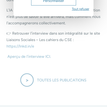
Personnaliser
Tout refuser
L’IA est déjà présente dans les entreprises. La question
n’est plus de savoir si elle arrivera, mais comment nous
l’accompagnerons collectivement.
👉 Retrouver l’interview dans son intégralité sur le site
Liaisons Sociales – Les cahiers du CSE :
https://lnkd.in/e
Aperçu de l’interview ICI.
TOUTES LES PUBLICATIONS