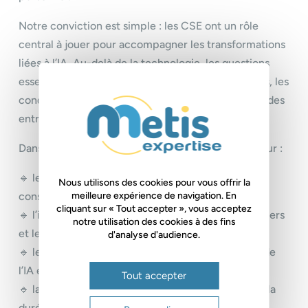
Notre conviction est simple : les CSE ont un rôle
central à jouer pour accompagner les transformations
liées à l’IA. Au-delà de la technologie, les questions
essentielles concernent l’emploi, les compétences, les
conditions de travail, la formation et l’organisation des
entreprises.
Dans cette interview, nous revenons notamment sur :
🔹 les leviers dont disposent les CSE pour être
Nous utilisons des cookies pour vous offrir la
meilleure expérience de navigation. En
consultés sur les projets d’IA ;
cliquant sur « Tout accepter », vous acceptez
🔹 l’importance d’anticiper les impacts sur les métiers
notre utilisation des cookies à des fins
et les compétences ;
d'analyse d'audience.
🔹 le rôle de l’expertise pour objectiver les effets de
l’IA et éclairer le dialogue social ;
Tout accepter
🔹 la nécessité de suivre ces transformations dans la
durée, plutôt que de les subir.