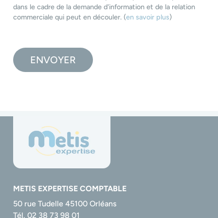
dans le cadre de la demande d'information et de la relation
commerciale qui peut en découler. (
en savoir plus
)
V
e
ENVOYER
u
i
l
l
e
z
l
a
i
s
METIS EXPERTISE COMPTABLE
s
50 rue Tudelle 45100 Orléans
e
Tél. 02 38 73 98 01