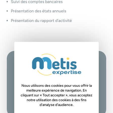
Suivi des comptes bancaires
Présentation des états annuels
Présentation du rapport d’activité
+
Le
Notre pédagogie est participative et alterne
des apports théoriques et réglementaires, des
Nous utilisons des cookies pour vous offrir la
travaux pratiques sur la base de vos pièces
meilleure expérience de navigation. En
cliquant sur « Tout accepter », vous acceptez
comptables, des débats avec l’intervenant,
notre utilisation des cookies à des fins
des plans d’action.
d'analyse d'audience.