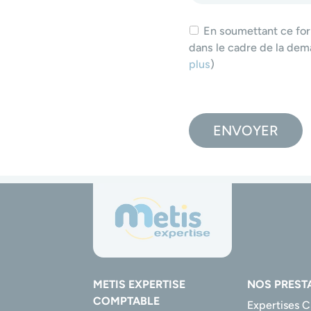
En soumettant ce form
dans le cadre de la dema
plus
)
V
e
ENVOYER
u
i
l
l
e
z
l
a
METIS EXPERTISE
NOS PREST
COMPTABLE
Expertises 
i